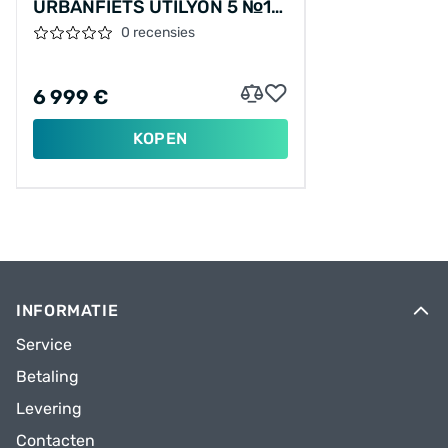
URBANFIETS UTILYON 5 №1
29"/54CM/ENVIOLO
0 recensies
TRAPLOOS/VERBLAUW/02920361
6 999 €
KOPEN
INFORMATIE
Service
Betaling
Levering
Contacten