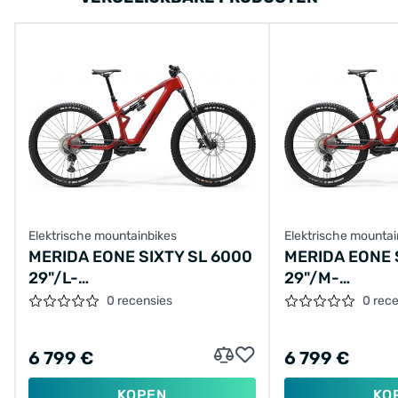
Elektrische mountainbikes
Elektrische mountai
MERIDA EONE SIXTY SL 6000
MERIDA EONE 
29"/L-
29"/M-
44CM/12VER/ROOD/2025/A62511A01313
42CM/12VER/
0 recensies
0 rec
6 799 €
6 799 €
KOPEN
KO