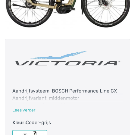
Aandrijfsysteem: BOSCH Performance Line CX
Aandrijfvariant: middenmotor
Aandrijving: riemaandrijving
Lees verder
Accucapaciteit: 1475.0 Wh , 1550.0 Wh
Bidex-Code: 123020
Kleur:
Ceder-grijs
Bosch Smart systeem: ja
Bovenbuis: 619 mm