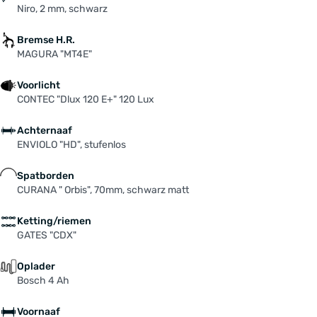
Niro, 2 mm, schwarz
Bremse H.R.
MAGURA "MT4E"
Voorlicht
CONTEC "Dlux 120 E+" 120 Lux
Achternaaf
ENVIOLO "HD", stufenlos
Spatborden
CURANA " Orbis", 70mm, schwarz matt
Ketting/riemen
GATES "CDX"
Oplader
Bosch 4 Ah
Voornaaf