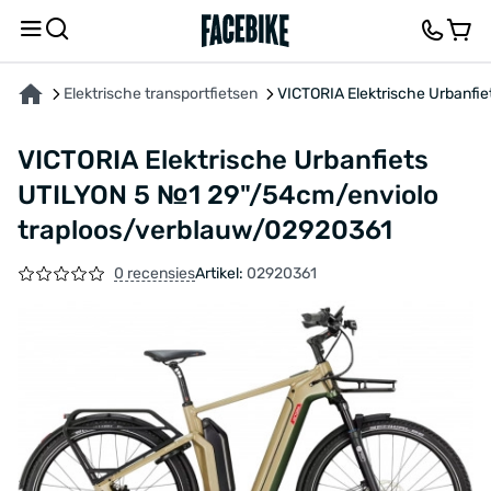
OVER HET PRODUCT
KENMERKEN
BESCHRIJVING
FEEDBACK EN VRAGEN
Elektrische transportfietsen
VICTORIA Elektrische Urbanfi
VICTORIA Elektrische Urbanfiets
UTILYON 5 №1 29"/54cm/enviolo
traploos/verblauw/02920361
0 recensies
Artikel:
02920361