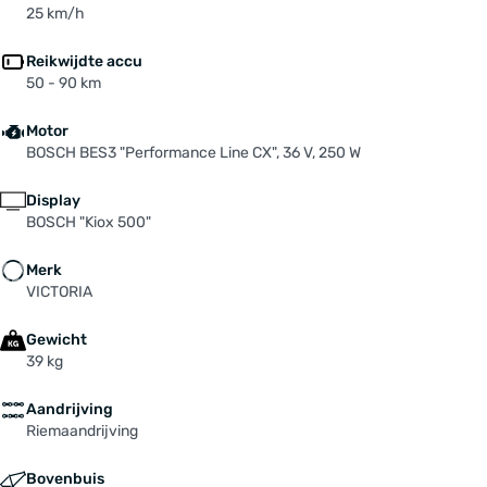
mm, 45 °, schwarz 120mm + 5mm Spacer
25 km/h
Voorvork: Suntour Mobie 35 Boost EQ 2CR-PCS
DS 15, 100 mm
Reikwijdte accu
50 - 90 km
Zadel: SELLE ROYAL "Lookin HD Stonex",
Moderate
Motor
Zadelpen: ERGOTEC Patent "Hook Evolution", Ø
BOSCH BES3 "Performance Line CX", 36 V, 250 W
31,6 mm, 15mm Setback, Alu, black, Level 6
Display
BOSCH "Kiox 500"
Merk
VICTORIA
Gewicht
39 kg
Aandrijving
Riemaandrijving
Bovenbuis