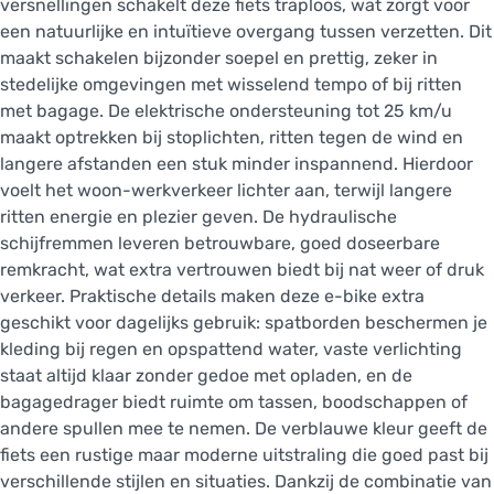
versnellingen schakelt deze fiets traploos, wat zorgt voor
een natuurlijke en intuïtieve overgang tussen verzetten. Dit
maakt schakelen bijzonder soepel en prettig, zeker in
stedelijke omgevingen met wisselend tempo of bij ritten
met bagage. De elektrische ondersteuning tot 25 km/u
maakt optrekken bij stoplichten, ritten tegen de wind en
langere afstanden een stuk minder inspannend. Hierdoor
voelt het woon-werkverkeer lichter aan, terwijl langere
ritten energie en plezier geven. De hydraulische
schijfremmen leveren betrouwbare, goed doseerbare
remkracht, wat extra vertrouwen biedt bij nat weer of druk
verkeer. Praktische details maken deze e-bike extra
geschikt voor dagelijks gebruik: spatborden beschermen je
kleding bij regen en opspattend water, vaste verlichting
staat altijd klaar zonder gedoe met opladen, en de
bagagedrager biedt ruimte om tassen, boodschappen of
andere spullen mee te nemen. De verblauwe kleur geeft de
fiets een rustige maar moderne uitstraling die goed past bij
verschillende stijlen en situaties. Dankzij de combinatie van