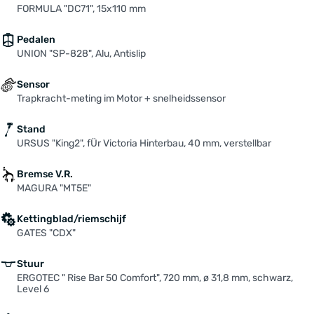
FORMULA "DC71", 15x110 mm
Pedalen
UNION "SP-828", Alu, Antislip
Sensor
Trapkracht-meting im Motor + snelheidssensor
Stand
URSUS "King2", fÜr Victoria Hinterbau, 40 mm, verstellbar
Bremse V.R.
MAGURA "MT5E"
Kettingblad/riemschijf
GATES "CDX"
Stuur
ERGOTEC " Rise Bar 50 Comfort", 720 mm, ø 31,8 mm, schwarz,
Level 6