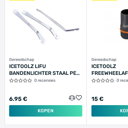
Gereedschap
Gereedschap
ICETOOLZ LIFU
ICETOOLZ
BANDENLICHTER STAAL PER
FREEWHEELA
3
SHIMANO-MF
0 recensies
0 rec
6.95 €
15 €
KOPEN
KO