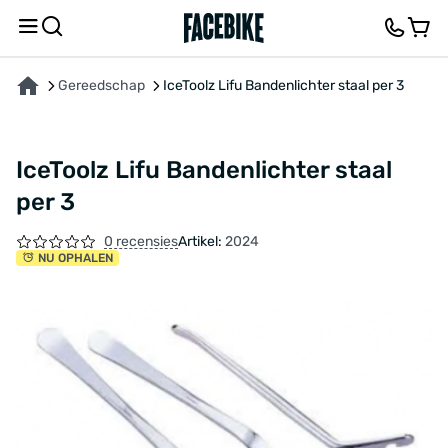
OVER HET PRODUCT
KENMERKEN
FEEDBACK EN VRAGEN
Gereedschap
IceToolz Lifu Bandenlichter staal per 3
IceToolz Lifu Bandenlichter staal
per 3
0 recensies
Artikel:
2024
NU OPHALEN