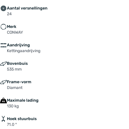
Voorderailleur: SHIMANO "GRX FD-RX820"
Aantal versnellingen
Voorvork: Gravel "Carbon/Carbon"
24
Zadel: SELLE ROYAL "SRX"
Merk
Zadelpen: SATORI "Trident", 27,2 mm, 350 mm
CONWAY
Aandrijving
Kettingaandrijving
Bovenbuis
535 mm
Frame-vorm
Diamant
Maximale lading
130 kg
Hoek stuurbuis
71.0 °