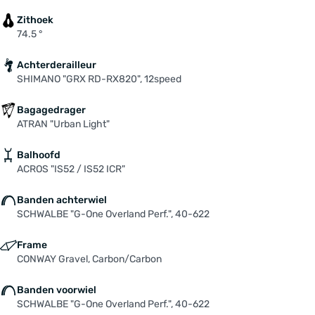
Zithoek
74.5 °
Achterderailleur
SHIMANO "GRX RD-RX820", 12speed
Bagagedrager
ATRAN "Urban Light"
Balhoofd
ACROS "IS52 / IS52 ICR"
Banden achterwiel
SCHWALBE "G-One Overland Perf.", 40-622
Frame
CONWAY Gravel, Carbon/Carbon
Banden voorwiel
SCHWALBE "G-One Overland Perf.", 40-622