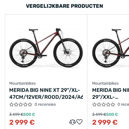
VERGELIJKBARE PRODUCTEN
Mountainbikes
Mountainbikes
MERIDA BIG NINE XT 29"/XL-
MERIDA BIG NI
47CM/12VER/ROOD/2024/A62411A03220
29"/XXL-
50CM/12VER/
0 recensies
0 rec
3 499 €
500 €
3 499 €
500 €
2 999 €
2 999 €