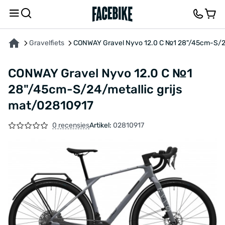
OVER HET PRODUCT
KENMERKEN
FEEDBACK EN VRAGEN
Gravelfiets
CONWAY Gravel Nyvo 12.0 C №1 28"/45cm-S/24
CONWAY Gravel Nyvo 12.0 C №1
28"/45cm-S/24/metallic grijs
mat/02810917
0 recensies
Artikel:
02810917