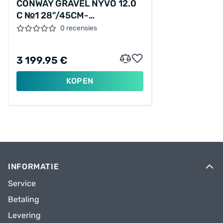
CONWAY GRAVEL NYVO 12.0
C №1 28"/45CM-
S/24/METALLIC GRIJS
0 recensies
MAT/02810917
3 199.95 €
KOPEN
INFORMATIE
Service
Betaling
Levering