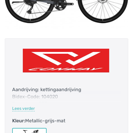
Aandrijving: kettingaandrijving
Bidex-Code: 104020
Bovenbuis: 535 mm
Lees verder
Categorie: Gravel Bike
DST-code: 1G00
Kleur:
Metallic-grijs-mat
E-bike: nee
Fedas-Code: 158012