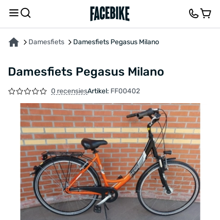
OVER HET PRODUCT
KENMERKEN
FEEDBACK EN VRAGEN
Damesfiets
Damesfiets Pegasus Milano
Damesfiets Pegasus Milano
0 recensies
Artikel:
FF00402