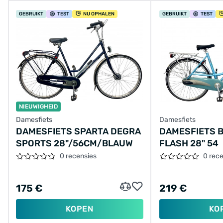
GEBRUIKT
TEST
NU OPHALEN
GEBRUIKT
TEST
NIEUWIGHEID
Damesfiets
Damesfiets
DAMESFIETS SPARTA DEGRA
DAMESFIETS 
SPORTS 28"/56CM/BLAUW
FLASH 28" 54
0 recensies
0 rec
175 €
219 €
KOPEN
KO