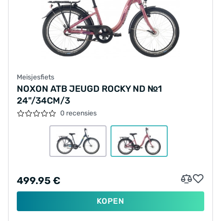
Meisjesfiets
NOXON ATB JEUGD ROCKY ND №1
24"/34CM/3
0 recensies
499.95 €
KOPEN