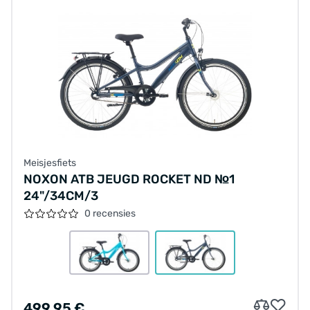
Meisjesfiets
NOXON ATB JEUGD ROCKET ND №1
24"/34CM/3
0 recensies
499.95 €