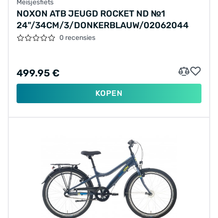
Meisjesfiets
NOXON ATB JEUGD ROCKET ND №1
24"/34CM/3/DONKERBLAUW/02062044
0 recensies
499.95 €
KOPEN