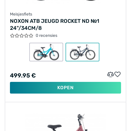
Meisjesfiets
NOXON ATB JEUGD ROCKET ND №1
24"/34CM/8
0 recensies
499.95 €
KOPEN