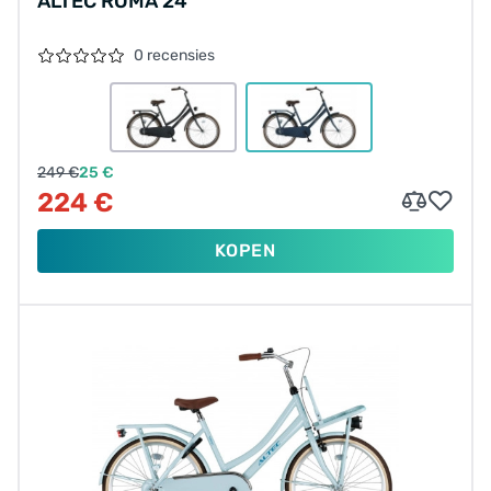
ALTEC ROMA 24"
0 recensies
249 €
25 €
224 €
KOPEN