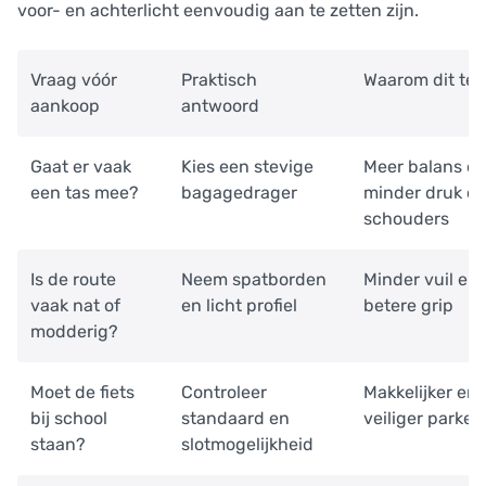
voor- en achterlicht eenvoudig aan te zetten zijn.
Vraag vóór
Praktisch
Waarom dit telt
aankoop
antwoord
Gaat er vaak
Kies een stevige
Meer balans e
een tas mee?
bagagedrager
minder druk o
schouders
Is de route
Neem spatborden
Minder vuil en
vaak nat of
en licht profiel
betere grip
modderig?
Moet de fiets
Controleer
Makkelijker en
bij school
standaard en
veiliger parker
staan?
slotmogelijkheid