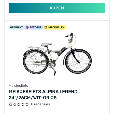
KOPEN
GEBRUIKT
TEST
-RIT
NU OPHALEN
Meisjesfiets
MEISJESFIETS ALPINA LEGEND
24"/26CM/WIT-GRIJS
0 recensies