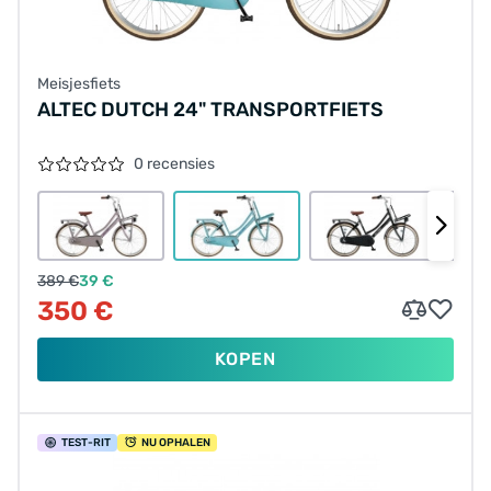
Meisjesfiets
ALTEC DUTCH 24" TRANSPORTFIETS
0 recensies
389 €
39 €
350 €
KOPEN
TEST
-RIT
NU OPHALEN