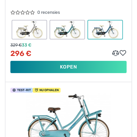
0 recensies
329 €
33 €
296 €
KOPEN
TEST
-RIT
NU OPHALEN