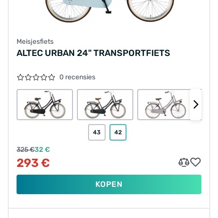
Meisjesfiets
ALTEC URBAN 24" TRANSPORTFIETS
0 recensies
43
42
325 €
32 €
293 €
KOPEN