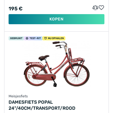
195 €
KOPEN
GEBRUIKT
TEST
-RIT
NU OPHALEN
Meisjesfiets
DAMESFIETS POPAL
24"/40CM/TRANSPORT/ROOD