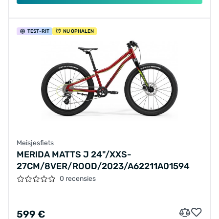
TEST
-RIT
NU OPHALEN
Meisjesfiets
MERIDA MATTS J 24"/XXS-
27CM/8VER/ROOD/2023/A62211A01594
0 recensies
599 €